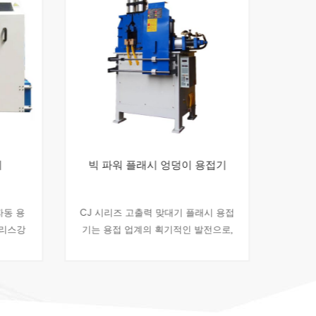
빅 파워 플래시 엉덩이 용접기
동 용
CJ 시리즈 고출력 맞대기 플래시 용접
산업 응
리스강
기는 용접 업계의 획기적인 발전으로,
솔루션 
 용접에
중부하 작업에 탁월한 효율성과 정밀
기계는 
온수기,
도를 제공합니다. 이 시리즈는 수직형
용접 기
과 레버형이라는 두 ......