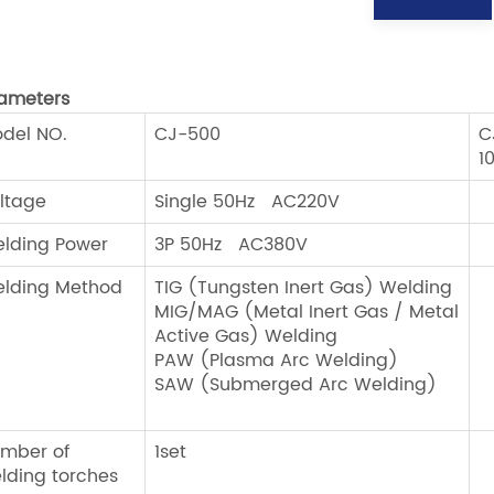
ameter
s
del NO.
CJ-500
C
1
ltage
Single 50Hz AC220V
lding Power
3P 50Hz AC380V
lding Method
TIG (Tungsten Inert Gas) Welding
MIG/MAG (Metal Inert Gas / Metal
Active Gas) Welding
PAW (Plasma Arc Welding)
SAW (Submerged Arc Welding)
mber of
1set
lding torches