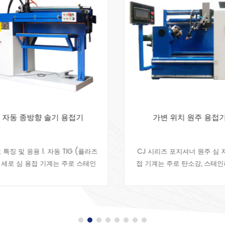
자동 종방향 솔기 용접기
가변 위치 원주 용접기
특징 및 응용 1. 자동 TIG (플라즈
CJ 시리즈 포지셔너 원주 심 자
 세로 심 용접 기계는 주로 스테인
접 기계는 주로 탄소강, 스테인
 스틸, 철, 알루미늄 및 황동 등으
및 기타 금속 가공물의 원형 심
만든 금속 실린더 및 정렬 플레이트
적합합니다. 가스 저장 실린더, 
의 고품질 및 ......
소화기, 구동축,......