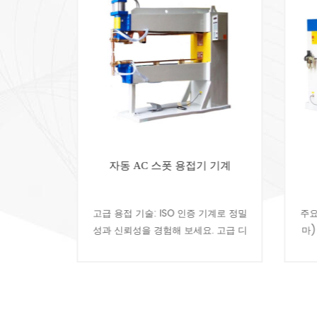
기
자동 AC 스폿 용접기 기계
능 및 산
고급 용접 기술: ISO 인증 기계로 정밀
주요 
당사의 자
성과 신뢰성을 경험해 보세요. 고급 디
마)
용접 기계
지털 제어 시스템: 당사의 용접 기계에
레스
한 모양의
는 완전 디지털 마이크로컴퓨터 제어
로 
.
시스템이 장착......