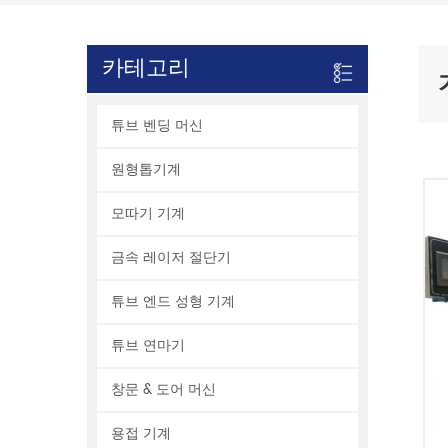
카테고리
튜브 벤딩 머신
원형톱기계
모따기 기계
금속 레이저 절단기
튜브 엔드 성형 기계
튜브 연마기
창문 & 도어 머신
용접 기계