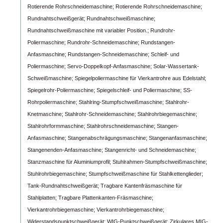
Rotierende Rohrschneidemaschine;
Rotierende Rohrschneidemaschine;
Rundnahtschweißgerät;
Rundnahtschweißmaschine;
Rundnahtschweißmaschine mit variabler Position.;
Rundrohr-
Poliermaschine;
Rundrohr-Schneidemaschine;
Rundstangen-
Anfasmaschine;
Rundstangen-Schneidemaschine;
Schleif- und
Poliermaschine;
Servo-Doppelkopf-Anfasmaschine;
Solar-Wassertank-
Schweißmaschine;
Spiegelpoliermaschine für Vierkantrohre aus Edelstahl;
Spiegelrohr-Poliermaschine;
Spiegelschleif- und Poliermaschine;
SS-
Rohrpoliermaschine;
Stahlring-Stumpfschweißmaschine;
Stahlrohr-
Knetmaschine;
Stahlrohr-Schneidemaschine;
Stahlrohrbiegemaschine;
Stahlrohrformmaschine;
Stahlrohrschneidemaschine;
Stangen-
Anfasmaschine;
Stangenabschrägungsmaschine;
Stangenanfasmaschine;
Stangenenden-Anfasmaschine;
Stangenricht- und Schneidemaschine;
Stanzmaschine für Aluminiumprofil;
Stuhlrahmen-Stumpfschweißmaschine;
Stuhlrohrbiegemaschine;
Stumpfschweißmaschine für Stahlkettenglieder;
Tank-Rundnahtschweißgerät;
Tragbare Kantenfräsmaschine für
Stahlplatten;
Tragbare Plattenkanten-Fräsmaschine;
Vierkantrohrbiegemaschine;
Vierkantrohrbiegemaschine;
Widerstandspunktschweißgerät;
WIG-Punktschweißgerät;
Zirkulares MIG-