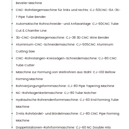
Beveler Machine
CNC-Rohrbiegemaschine für links und rechts: CJ-50CNC-6A-3S-
T Pipe Tube Bender
Automatische Rohrschneide- und Anfasanlage: CJ-60CNC Tube
Cut & Chamfer Line
3D-CNC-Drahtbiegemaschine: CJ-38 3D CNC Wire Bender
Aluminium-CNC-Schneidemaschine: CJ-505CNC Aluminum
Cutting Saw
CNC-Rohrstangen-Kreissägen-Schneidemaschine: CJ-80 CNC
Tube Cutter
Maschine zur Formung von Wellrohren aus Stahl: CJ-100 Bellow
Forming Machine
Rohrverjüngungsformmaschine: CJ-80 Pipe Tapering Machine
NC-Rohrbogenkerbmaschine: CJ-80 Tube Notcher
Hydraulische Rohrendenformmaschine: CJ-60 End Forming Tube
Machine
3 Hits Rohrbördel- und Bördelmaschine: CJ-80 CNC Pipe Forming
Machine
Doppelstationen-Rohrformmaschine: CJ-60 NC Double Hits