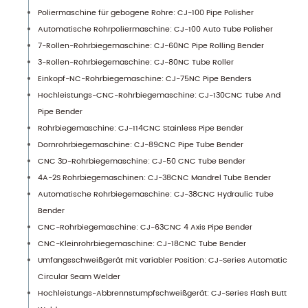
Poliermaschine für gebogene Rohre: CJ-100 Pipe Polisher
Automatische Rohrpoliermaschine: CJ-100 Auto Tube Polisher
7-Rollen-Rohrbiegemaschine: CJ-60NC Pipe Rolling Bender
3-Rollen-Rohrbiegemaschine: CJ-80NC Tube Roller
Einkopf-NC-Rohrbiegemaschine: CJ-75NC Pipe Benders
Hochleistungs-CNC-Rohrbiegemaschine: CJ-130CNC Tube And
Pipe Bender
Rohrbiegemaschine: CJ-114CNC Stainless Pipe Bender
Dornrohrbiegemaschine: CJ-89CNC Pipe Tube Bender
CNC 3D-Rohrbiegemaschine: CJ-50 CNC Tube Bender
4A-2S Rohrbiegemaschinen: CJ-38CNC Mandrel Tube Bender
Automatische Rohrbiegemaschine: CJ-38CNC Hydraulic Tube
Bender
CNC-Rohrbiegemaschine: CJ-63CNC 4 Axis Pipe Bender
CNC-Kleinrohrbiegemaschine: CJ-18CNC Tube Bender
Umfangsschweißgerät mit variabler Position: CJ-Series Automatic
Circular Seam Welder
Hochleistungs-Abbrennstumpfschweißgerät: CJ-Series Flash Butt