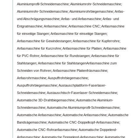
Aluminiumprofil-Schneidemaschine;
Aluminiumrohr-Schneidemaschine;
Aluminiumrohr-Schneidemaschine;
Aluminiumrohrbiegemaschine;
Anfas-
und Abschrägungsmaschine;
Anfas- und Anfasmaschine;
Anfas- und
Entgratmaschine;
Anfasmaschine;
Anfasmaschine CNC;
Anfasmaschine
für einseitige Stangen;
Anfasmaschine für einseitige Stangen;
Anfasmaschine für Gewindestangen;
Anfasmaschine für Kupferrohre;
Anfasmaschine für Kurzrohre;
Anfasmaschine für Platten;
Anfasmaschine
für PVC-Rohre;
Anfasmaschine für Rundstangen;
Anfasmaschine für
Stahlstangen;
Anfasmaschine für StahlstangenAnfasmaschine zum
Schneiden von Rohren;
Anfasmaschine Plattenfräsmaschine;
Anfasrohrmaschine;
Auspuffrohrbiegemaschine;
Auspuffrohrbiegemaschine;
Austauschplattform-Faserlaser-
Schneidemaschine;
Austauschtisch-Faserlaser-Schneidemaschine;
Automatische 3D-Drahtbiegemaschine;
Automatische Aluminium-
Schneidemaschine;
Automatische Aluminiumprofil-Schneidemaschine;
Automatische Anfasmaschine;
Automatische Anfasmaschine;
Automatische
Bandsägemaschine;
Automatische CNC-Doppelkopf-Anfasmaschine;
Automatische CNC-Rohranfasmaschine;
Automatische Doppelend-
Anfasmaschine;
Automatische Doppelend-Anfasmaschine;
Automatische