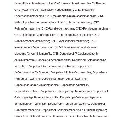
Laser-Rohrschneidemaschine;
CNC-Laserschneidmaschine für Bleche;
CNC-Maschine zum Schneiden von Aluminium;
CNC-Metallrohr-
Laserschneidmaschine;
CNC-Metallschneidekreissägemaschine;
CNC-
Rohr-Doppelkopf-Anfasmaschine;
CNC-Rohranfasmaschine;
CNC-
Rohranfasmaschine;
CNC-Rohrbiegemaschine;
CNC-Rohrbiegemaschine;
CNC-Rohrbiegemaschinen;
CNC-Rohrendenanfasmaschine;
CNC-
Rohrlaserschneidmaschine;
CNC-Rohrschneidemaschine;
CNC-
Rundstangen-Anfasmaschine;
CNC-Schneidesäge mit drahtloser
Messung für Aluminiumprofile;
CNS Doppelkopf-Präzisionssäge für
Aluminiumprofile;
Doppelend-Anfasmaschine;
Doppelend-Anfasmaschine
für Rohre;
Doppelend-Anfasmaschine für Rohre;
Doppelend-
Anfasmaschine für Stangen;
Doppelend-Rohranfasmaschine;
Doppelend-
Rohranfasmaschine;
Doppelendstangen-Anfasmaschine;
Doppelendstangen-Anfasmaschine;
Doppelkopf-Aluminium-
Schneidemaschine;
Doppelkopf-Gehrungssäge für Aluminium;
Doppelkopf-
Gehrungssäge für Aluminiumprofile;
Doppelkopf-Gehrungssägen zum
Schneiden von Aluminium;
Doppelkopf-Rohranfasmaschine;
Doppelkopf-
Rohranfasmaschine;
Doppelkopf-Schneidemaschine für Aluminiumprofile;
Doppelkopf-Schneidesäge für Aluminiumfenster;
Doppelkopfbohrmaschine;