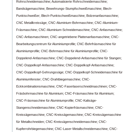
Rohrschneidemaschine;
Automatisierte Rohrschneidemaschine;
Bandsägemaschine;
Bewehrungs-Stumpfschweißmaschine;
Blech-
Punktschweißer;
Blech-Punktschweißmaschine;
Bolzenanfasmaschine;
CNC Metallkreissäge;
CNC-Aluminium-Bohrmaschine;
CNC-Aluminium-
Fräsmaschine;
CNC-Aluminium-Schneidemaschine;
CNC-Anfasmaschine;
CNC-Anfasmaschinen;
CNC-angetriebene Plattenanfasmaschine;
CNC-
Bearbeitungszentrum für Aluminiumprofile;
CNC-Bohrfräsmaschine für
Aluminiumprofile;
CNC-Bohrmaschine für Aluminiumprofile;
CNC-
Doppelend-Anfasmaschine;
CNC-Doppelend-Anfasmaschine für Stangen;
CNC-Doppelkopf-Anfasmaschine;
CNC-Doppelkopf-Anfasmaschine;
CNC-Doppelkopf-Gehrungssäge;
CNC-Doppelkopf-Schneidemaschine für
Aluminiumfenster;
CNC-Drahtbiegemaschine;
CNC-
Eckkombinationsmaschine;
CNC-Faserlaserschneidmaschinen;
CNC-
Fräsbohrmaschine für Aluminium;
CNC-Fräsmaschine für Aluminium;
CNC-Fräsmaschine für Aluminiumprofile;
CNC-Kaltsäge-
Stangenschneidemaschine;
CNC-Kopierfräsmaschine;
CNC-
Kreissägemaschine;
CNC-Kreissägemaschine;
CNC-Kreissägemaschine
für Metallschneiden;
CNC-Kreissägenschneidemaschine;
CNC-
Kupferrohrbiegemaschine;
CNC-Laser-Metallschneidemaschine;
CNC-