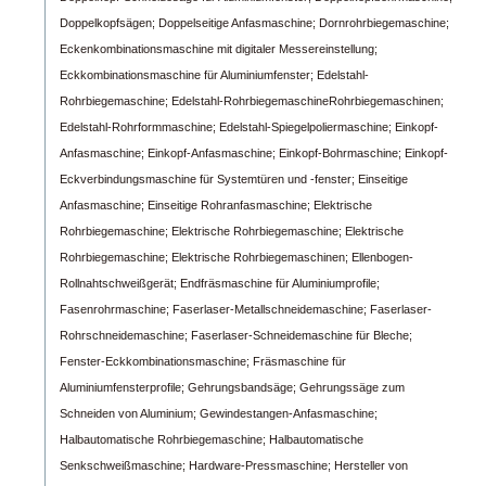
Doppelkopfsägen;
Doppelseitige Anfasmaschine;
Dornrohrbiegemaschine;
Eckenkombinationsmaschine mit digitaler Messereinstellung;
Eckkombinationsmaschine für Aluminiumfenster;
Edelstahl-
Rohrbiegemaschine;
Edelstahl-RohrbiegemaschineRohrbiegemaschinen;
Edelstahl-Rohrformmaschine;
Edelstahl-Spiegelpoliermaschine;
Einkopf-
Anfasmaschine;
Einkopf-Anfasmaschine;
Einkopf-Bohrmaschine;
Einkopf-
Eckverbindungsmaschine für Systemtüren und -fenster;
Einseitige
Anfasmaschine;
Einseitige Rohranfasmaschine;
Elektrische
Rohrbiegemaschine;
Elektrische Rohrbiegemaschine;
Elektrische
Rohrbiegemaschine;
Elektrische Rohrbiegemaschinen;
Ellenbogen-
Rollnahtschweißgerät;
Endfräsmaschine für Aluminiumprofile;
Fasenrohrmaschine;
Faserlaser-Metallschneidemaschine;
Faserlaser-
Rohrschneidemaschine;
Faserlaser-Schneidemaschine für Bleche;
Fenster-Eckkombinationsmaschine;
Fräsmaschine für
Aluminiumfensterprofile;
Gehrungsbandsäge;
Gehrungssäge zum
Schneiden von Aluminium;
Gewindestangen-Anfasmaschine;
Halbautomatische Rohrbiegemaschine;
Halbautomatische
Senkschweißmaschine;
Hardware-Pressmaschine;
Hersteller von