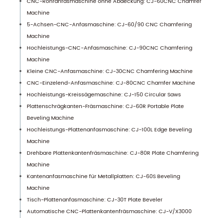
CNC-Rohranfasmaschine ohne Abdeckung: CJ-60CNC Chamfer
Machine
5-Achsen-CNC-Anfasmaschine: CJ-60/90 CNC Chamfering
Machine
Hochleistungs-CNC-Anfasmaschine: CJ-90CNC Chamfering
Machine
Kleine CNC-Anfasmaschine: CJ-30CNC Chamfering Machine
CNC-Einzelend-Anfasmaschine: CJ-80CNC Chamfer Machine
Hochleistungs-Kreissägemaschine: CJ-150 Circular Saws
Plattenschrägkanten-Fräsmaschine: CJ-60R Portable Plate
Beveling Machine
Hochleistungs-Plattenanfasmaschine: CJ-100L Edge Beveling
Machine
Drehbare Plattenkantenfräsmaschine: CJ-80R Plate Chamfering
Machine
Kantenanfasmaschine für Metallplatten: CJ-60S Beveling
Machine
Tisch-Plattenanfasmaschine: CJ-30T Plate Beveler
Automatische CNC-Plattenkantenfräsmaschine: CJ-V/X3000