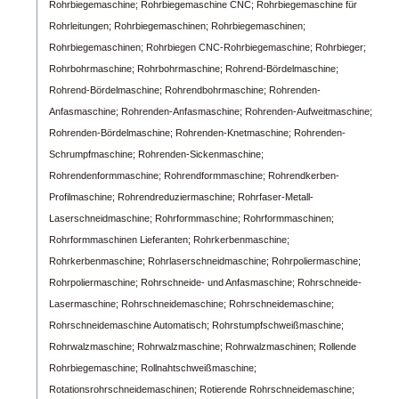
Rohrbiegemaschine;
Rohrbiegemaschine CNC;
Rohrbiegemaschine für
Rohrleitungen;
Rohrbiegemaschinen;
Rohrbiegemaschinen;
Rohrbiegemaschinen;
Rohrbiegen CNC-Rohrbiegemaschine;
Rohrbieger;
Rohrbohrmaschine;
Rohrbohrmaschine;
Rohrend-Bördelmaschine;
Rohrend-Bördelmaschine;
Rohrendbohrmaschine;
Rohrenden-
Anfasmaschine;
Rohrenden-Anfasmaschine;
Rohrenden-Aufweitmaschine;
Rohrenden-Bördelmaschine;
Rohrenden-Knetmaschine;
Rohrenden-
Schrumpfmaschine;
Rohrenden-Sickenmaschine;
Rohrendenformmaschine;
Rohrendformmaschine;
Rohrendkerben-
Profilmaschine;
Rohrendreduziermaschine;
Rohrfaser-Metall-
Laserschneidmaschine;
Rohrformmaschine;
Rohrformmaschinen;
Rohrformmaschinen Lieferanten;
Rohrkerbenmaschine;
Rohrkerbenmaschine;
Rohrlaserschneidmaschine;
Rohrpoliermaschine;
Rohrpoliermaschine;
Rohrschneide- und Anfasmaschine;
Rohrschneide-
Lasermaschine;
Rohrschneidemaschine;
Rohrschneidemaschine;
Rohrschneidemaschine Automatisch;
Rohrstumpfschweißmaschine;
Rohrwalzmaschine;
Rohrwalzmaschine;
Rohrwalzmaschinen;
Rollende
Rohrbiegemaschine;
Rollnahtschweißmaschine;
Rotationsrohrschneidemaschinen;
Rotierende Rohrschneidemaschine;