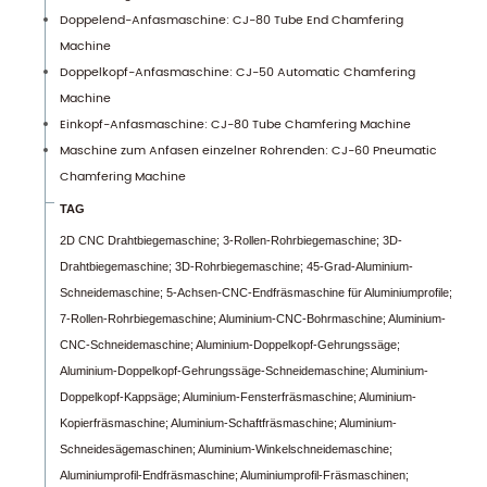
Doppelend-Anfasmaschine: CJ-80 Tube End Chamfering
Machine
Doppelkopf-Anfasmaschine: CJ-50 Automatic Chamfering
Machine
Einkopf-Anfasmaschine: CJ-80 Tube Chamfering Machine
Maschine zum Anfasen einzelner Rohrenden: CJ-60 Pneumatic
Chamfering Machine
TAG
2D CNC Drahtbiegemaschine;
3-Rollen-Rohrbiegemaschine;
3D-
Drahtbiegemaschine;
3D-Rohrbiegemaschine;
45-Grad-Aluminium-
Schneidemaschine;
5-Achsen-CNC-Endfräsmaschine für Aluminiumprofile;
7-Rollen-Rohrbiegemaschine;
Aluminium-CNC-Bohrmaschine;
Aluminium-
CNC-Schneidemaschine;
Aluminium-Doppelkopf-Gehrungssäge;
Aluminium-Doppelkopf-Gehrungssäge-Schneidemaschine;
Aluminium-
Doppelkopf-Kappsäge;
Aluminium-Fensterfräsmaschine;
Aluminium-
Kopierfräsmaschine;
Aluminium-Schaftfräsmaschine;
Aluminium-
Schneidesägemaschinen;
Aluminium-Winkelschneidemaschine;
Aluminiumprofil-Endfräsmaschine;
Aluminiumprofil-Fräsmaschinen;