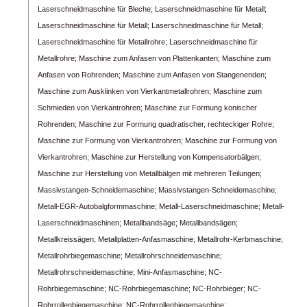
Laserschneidmaschine für Bleche;
Laserschneidmaschine für Metall;
Laserschneidmaschine für Metall;
Laserschneidmaschine für Metall;
Laserschneidmaschine für Metallrohre;
Laserschneidmaschine für
Metallrohre;
Maschine zum Anfasen von Plattenkanten;
Maschine zum
Anfasen von Rohrenden;
Maschine zum Anfasen von Stangenenden;
Maschine zum Ausklinken von Vierkantmetallrohren;
Maschine zum
Schmieden von Vierkantrohren;
Maschine zur Formung konischer
Rohrenden;
Maschine zur Formung quadratischer, rechteckiger Rohre;
Maschine zur Formung von Vierkantrohren;
Maschine zur Formung von
Vierkantrohren;
Maschine zur Herstellung von Kompensatorbälgen;
Maschine zur Herstellung von Metallbälgen mit mehreren Teilungen;
Massivstangen-Schneidemaschine;
Massivstangen-Schneidemaschine;
Metall-EGR-Autobalgformmaschine;
Metall-Laserschneidmaschine;
Metall-
Laserschneidmaschinen;
Metallbandsäge;
Metallbandsägen;
Metallkreissägen;
Metallplatten-Anfasmaschine;
Metallrohr-Kerbmaschine;
Metallrohrbiegemaschine;
Metallrohrschneidemaschine;
Metallrohrschneidemaschine;
Mini-Anfasmaschine;
NC-
Rohrbiegemaschine;
NC-Rohrbiegemaschine;
NC-Rohrbieger;
NC-
Rohrrollenbiegemaschine;
NC-Rohrrollenbiegemaschine;