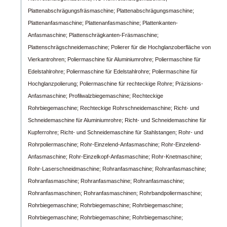
Plattenabschrägungsfräsmaschine;
Plattenabschrägungsmaschine;
Plattenanfasmaschine;
Plattenanfasmaschine;
Plattenkanten-
Anfasmaschine;
Plattenschrägkanten-Fräsmaschine;
Plattenschrägschneidemaschine;
Polierer für die Hochglanzoberfläche von
Vierkantrohren;
Poliermaschine für Aluminiumrohre;
Poliermaschine für
Edelstahlrohre;
Poliermaschine für Edelstahlrohre;
Poliermaschine für
Hochglanzpolierung;
Poliermaschine für rechteckige Rohre;
Präzisions-
Anfasmaschine;
Profilwalzbiegemaschine;
Rechteckige
Rohrbiegemaschine;
Rechteckige Rohrschneidemaschine;
Richt- und
Schneidemaschine für Aluminiumrohre;
Richt- und Schneidemaschine für
Kupferrohre;
Richt- und Schneidemaschine für Stahlstangen;
Rohr- und
Rohrpoliermaschine;
Rohr-Einzelend-Anfasmaschine;
Rohr-Einzelend-
Anfasmaschine;
Rohr-Einzelkopf-Anfasmaschine;
Rohr-Knetmaschine;
Rohr-Laserschneidmaschine;
Rohranfasmaschine;
Rohranfasmaschine;
Rohranfasmaschine;
Rohranfasmaschine;
Rohranfasmaschine;
Rohranfasmaschinen;
Rohranfasmaschinen;
Rohrbandpoliermaschine;
Rohrbiegemaschine;
Rohrbiegemaschine;
Rohrbiegemaschine;
Rohrbiegemaschine;
Rohrbiegemaschine;
Rohrbiegemaschine;