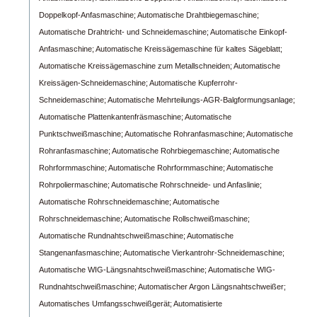
Doppelkopf-Anfasmaschine;
Automatische Drahtbiegemaschine;
Automatische Drahtricht- und Schneidemaschine;
Automatische Einkopf-
Anfasmaschine;
Automatische Kreissägemaschine für kaltes Sägeblatt;
Automatische Kreissägemaschine zum Metallschneiden;
Automatische
Kreissägen-Schneidemaschine;
Automatische Kupferrohr-
Schneidemaschine;
Automatische Mehrteilungs-AGR-Balgformungsanlage;
Automatische Plattenkantenfräsmaschine;
Automatische
Punktschweißmaschine;
Automatische Rohranfasmaschine;
Automatische
Rohranfasmaschine;
Automatische Rohrbiegemaschine;
Automatische
Rohrformmaschine;
Automatische Rohrformmaschine;
Automatische
Rohrpoliermaschine;
Automatische Rohrschneide- und Anfaslinie;
Automatische Rohrschneidemaschine;
Automatische
Rohrschneidemaschine;
Automatische Rollschweißmaschine;
Automatische Rundnahtschweißmaschine;
Automatische
Stangenanfasmaschine;
Automatische Vierkantrohr-Schneidemaschine;
Automatische WIG-Längsnahtschweißmaschine;
Automatische WIG-
Rundnahtschweißmaschine;
Automatischer Argon Längsnahtschweißer;
Automatisches Umfangsschweißgerät;
Automatisierte