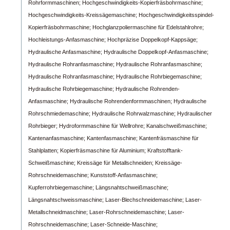
Rohrformmaschinen;
Hochgeschwindigkeits-Kopierfräsbohrmaschine;
Hochgeschwindigkeits-Kreissägemaschine;
Hochgeschwindigkeitsspindel-
Kopierfräsbohrmaschine;
Hochglanzpoliermaschine für Edelstahlrohre;
Hochleistungs-Anfasmaschine;
Hochpräzise Doppelkopf-Kappsäge;
Hydraulische Anfasmaschine;
Hydraulische Doppelkopf-Anfasmaschine;
Hydraulische Rohranfasmaschine;
Hydraulische Rohranfasmaschine;
Hydraulische Rohranfasmaschine;
Hydraulische Rohrbiegemaschine;
Hydraulische Rohrbiegemaschine;
Hydraulische Rohrenden-
Anfasmaschine;
Hydraulische Rohrendenformmaschinen;
Hydraulische
Rohrschmiedemaschine;
Hydraulische Rohrwalzmaschine;
Hydraulischer
Rohrbieger;
Hydroformmaschine für Wellrohre;
Kanalschweißmaschine;
Kantenanfasmaschine;
Kantenfasmaschine;
Kantenfräsmaschine für
Stahlplatten;
Kopierfräsmaschine für Aluminium;
Kraftstofftank-
Schweißmaschine;
Kreissäge für Metallschneiden;
Kreissäge-
Rohrschneidemaschine;
Kunststoff-Anfasmaschine;
Kupferrohrbiegemaschine;
Längsnahtschweißmaschine;
Längsnahtschweissmaschine;
Laser-Blechschneidemaschine;
Laser-
Metallschneidmaschine;
Laser-Rohrschneidemaschine;
Laser-
Rohrschneidemaschine;
Laser-Schneide-Maschine;