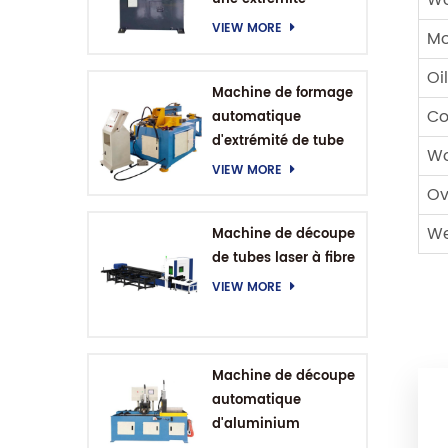
Wo
VIEW MORE
Mo
Oi
Machine de formage
Co
automatique
d'extrémité de tube
Wo
CNC
VIEW MORE
Ov
We
Machine de découpe
de tubes laser à fibre
VIEW MORE
Machine de découpe
automatique
d'aluminium