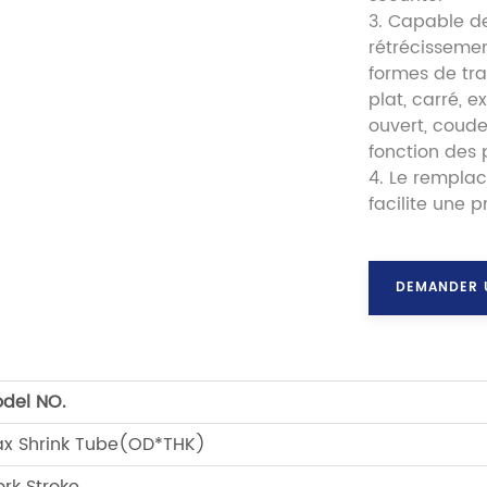
3. Capable de
rétrécissement
formes de tra
plat, carré, 
ouvert, coude
fonction des p
4. Le remplac
facilite une p
DEMANDER 
del NO.
x Shrink Tube(OD*THK)