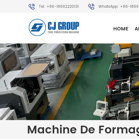
Tel: +86-18662220131
WhatsApp: +86-1866
HOME
A
Machine De Formag