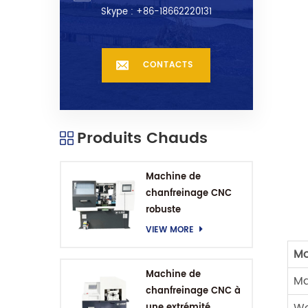
Skype :
+86-18662220131
CONTACTS
Produits Chauds
Machine de
chanfreinage CNC
robuste
VIEW MORE
Mo
Machine de
Ma
chanfreinage CNC à
une extrémité