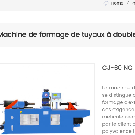
Home
/
P
Machine de formage de tuyaux à double
CJ-60 NC 
La machine d
se distingue
formage d'ex
des exigences
méticuleusem
par le client
polyvalence 