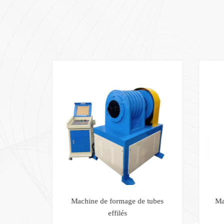
t de
Machine de formage de tubes
Ma
oups
effilés