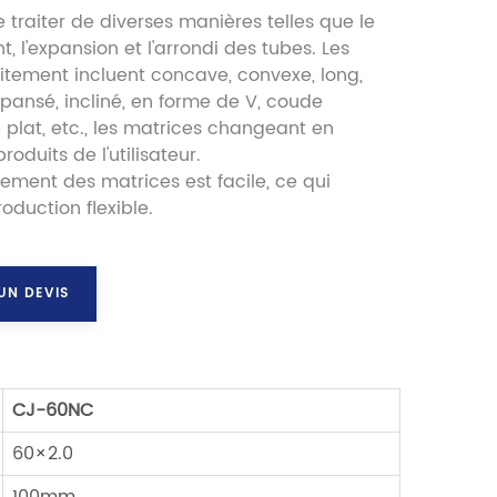
 traiter de diverses manières telles que le
, l'expansion et l'arrondi des tubes. Les
itement incluent concave, convexe, long,
expansé, incliné, en forme de V, coude
 plat, etc., les matrices changeant en
roduits de l'utilisateur.
ement des matrices est facile, ce qui
roduction flexible.
UN DEVIS
CJ
-
6
0
NC
60×2.0