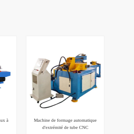
ux à
Machine de formage automatique
Machi
d'extrémité de tube CNC