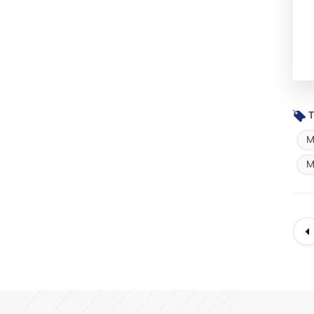
T
M
M