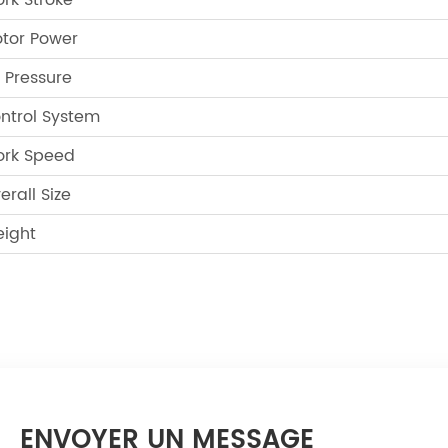
rk Stroke
tor Power
l Pressure
ntrol System
rk Speed
erall Size
ight
ENVOYER UN MESSAGE