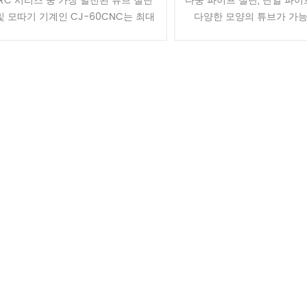
RC 시리즈 중 가장 발전된 튜브 절단
다중 파이프 절단, 단일 파이
및 모따기 기계인 CJ-60CNC는 최대
다양한 모양의 튜브가 가능
직경 60mm의 튜브를 처리합니다. 강
450CNC 자동 튜브 절단기
철 튜브 가공에 이상적인 이 공정은 튜
장식, 커튼 장식, 옥외 가구,
브를 적재하고 길이에 맞......
비, 자동차 부품, .....