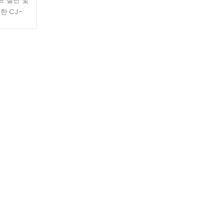
프 절단 및
한 CJ-
는 하드웨어
 피트니스 장
.