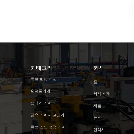
카테고리
회사
튜브 벤딩 머신
홈
원형톱기계
회사 소개
모따기 기계
제품
금속 레이저 절단기
뉴스
튜브 엔드 성형 기계
연락처