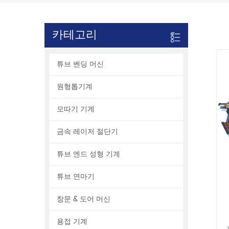
카테고리
튜브 벤딩 머신
원형톱기계
모따기 기계
금속 레이저 절단기
튜브 엔드 성형 기계
튜브 연마기
창문 & 도어 머신
용접 기계