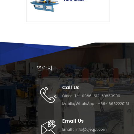
연락처
Call Us
Office-Tel:
0086-512-83869990
Mobile/WhatsApp :
+86-18662220131
Email Us
Email :
info@cjeqpt.com