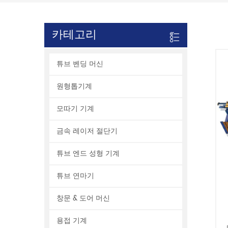
카테고리
튜브 벤딩 머신
원형톱기계
모따기 기계
금속 레이저 절단기
튜브 엔드 성형 기계
튜브 연마기
창문 & 도어 머신
용접 기계