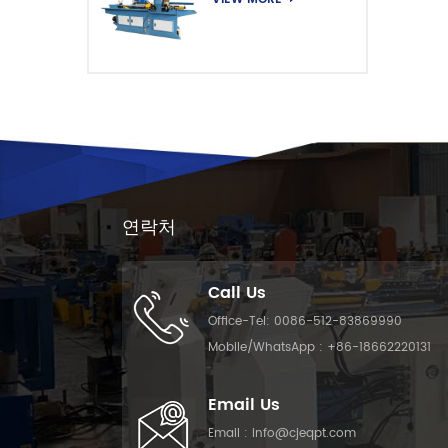
연락처
Call Us
Office-Tel:
0086-512-83869990
Mobile/WhatsApp :
+86-18662220131
Email Us
Email :
info@cjeqpt.com