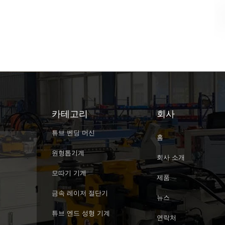
카테고리
회사
튜브 벤딩 머신
홈
원형톱기계
회사 소개
모따기 기계
제품
금속 레이저 절단기
뉴스
튜브 엔드 성형 기계
연락처