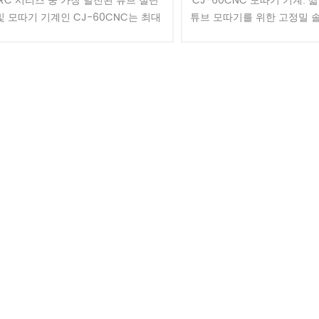
RC 시리즈 중 가장 발전된 튜브 절단
CJ-60CNC 모따기 기계: 
및 모따기 기계인 CJ-60CNC는 최대
튜브 모따기를 위한 고정밀 솔
직경 60mm의 튜브를 처리합니다. 강
60 모따기 기계는 16mm ~ 
철 튜브 가공에 이상적인 이 공정은 튜
짧은 작업 길이와 외경( 외경)
브를 적재하고 길이에 맞......
이 기계는 튜브 가공....