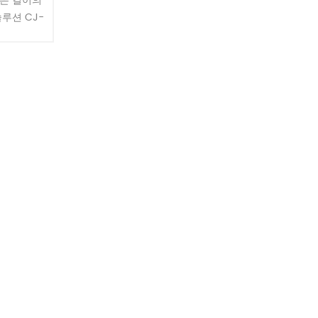
짧은 길이의
루션 CJ-
130mm의
 60mm.
..