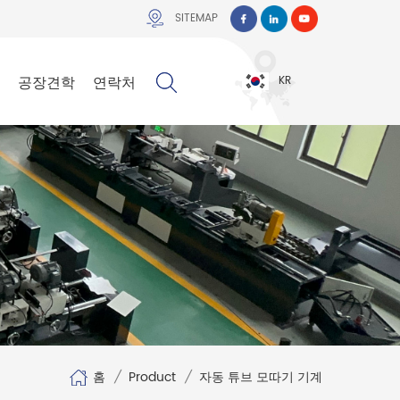
SITEMAP
공장견학
연락처
KR
홈
/
Product
/
자동 튜브 모따기 기계