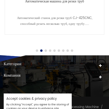
Автоматическая машина для резки труб
Автоматический станок для резки труб CJ-425CNC,
способный резать несколько труб, одну трубу......
Категории
Компания
Accept cookies & privacy policy
By clicking “Accept”, you agree to the storing of
Copyright © 2026
CJ GROUP
/
Tube Processing Machine
/
cookies on your device to enhance site