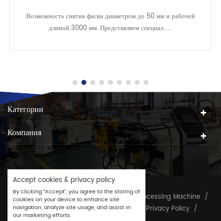
Возможность снятия фаски диаметром до 50 мм и рабочей
длиной 3000 мм. Представляем специал......
Категории
Компания
Accept cookies & privacy policy
By clicking “Accept”, you agree to the storing of
Copyright © 2026
CJ GROUP
/
Tube Processing Machine
/
cookies on your device to enhance site
navigation, analyze site usage, and assist in
TAG
/
Site map
/
Sitemap.XML
/
Privacy Policy
/
our marketing efforts.
Terms & Conditions