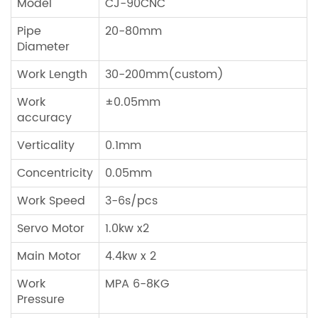
Model
CJ-90CNC
Pipe
20-80mm
Diameter
Work Length
30-200mm(custom)
Work
±0.05mm
accuracy
Verticality
0.1mm
Concentricity
0.05mm
Work Speed
3-6s/pcs
Servo Motor
1.0kw x2
Main Motor
4.4kw x 2
Work
MPA 6-8KG
Pressure